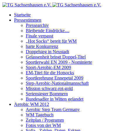
Startseite
Pressestimmen
Pressearchiv
Bleibende Eindrücke....
Finale verpasst
„Hot Socks“ bereit für WM
harte Konkurrenz
Doppelsieg in Neustadt
Gelassenheit bringt Doppel-Titel
Sportlerwahl EN 2009 - Nominierte
Sport-Aerobic-EM 2009
EM-Titel für die Hotsocks
Sportlerehrung Ennepetal 2009
Step-Aerobic-Nationalmannschaft
Mission schwarz-rot-gold
Seriensieger Bommern
Bundesadler in Witten gelandet
Aerobic WM 2012
Aerobic Step Team Germany
WM Tagebuch
Zeitplan / Programm
Fotos von der WM
Sofia - Zahlen, Daten, Fakten