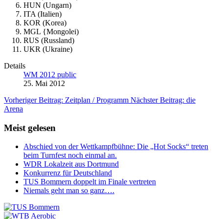
HUN (Ungarn)
ITA (Italien)
KOR (Korea)
MGL {Mongolei)
RUS (Russland)
UKR (Ukraine)
Details
WM 2012 public
25. Mai 2012
Vorheriger Beitrag: Zeitplan / Programm
Nächster Beitrag: die
Arena
Meist gelesen
Abschied von der Wettkampfbühne: Die „Hot Socks“ treten
beim Turnfest noch einmal an.
WDR Lokalzeit aus Dortmund
Konkurrenz für Deutschland
TUS Bommern doppelt im Finale vertreten
Niemals geht man so ganz….