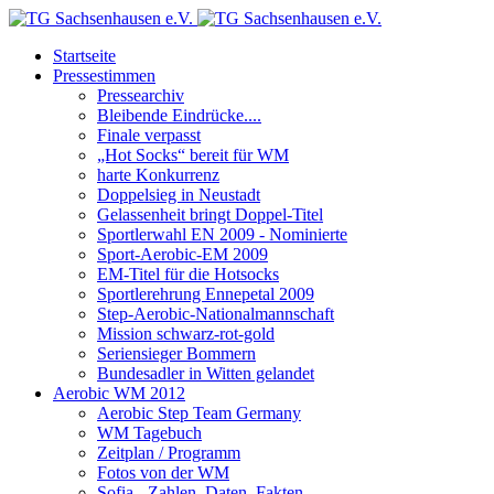
Startseite
Pressestimmen
Pressearchiv
Bleibende Eindrücke....
Finale verpasst
„Hot Socks“ bereit für WM
harte Konkurrenz
Doppelsieg in Neustadt
Gelassenheit bringt Doppel-Titel
Sportlerwahl EN 2009 - Nominierte
Sport-Aerobic-EM 2009
EM-Titel für die Hotsocks
Sportlerehrung Ennepetal 2009
Step-Aerobic-Nationalmannschaft
Mission schwarz-rot-gold
Seriensieger Bommern
Bundesadler in Witten gelandet
Aerobic WM 2012
Aerobic Step Team Germany
WM Tagebuch
Zeitplan / Programm
Fotos von der WM
Sofia - Zahlen, Daten, Fakten