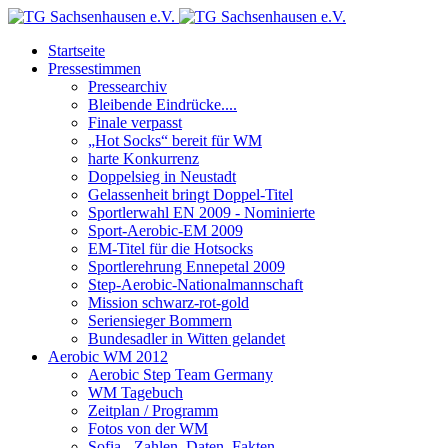
Startseite
Pressestimmen
Pressearchiv
Bleibende Eindrücke....
Finale verpasst
„Hot Socks“ bereit für WM
harte Konkurrenz
Doppelsieg in Neustadt
Gelassenheit bringt Doppel-Titel
Sportlerwahl EN 2009 - Nominierte
Sport-Aerobic-EM 2009
EM-Titel für die Hotsocks
Sportlerehrung Ennepetal 2009
Step-Aerobic-Nationalmannschaft
Mission schwarz-rot-gold
Seriensieger Bommern
Bundesadler in Witten gelandet
Aerobic WM 2012
Aerobic Step Team Germany
WM Tagebuch
Zeitplan / Programm
Fotos von der WM
Sofia - Zahlen, Daten, Fakten