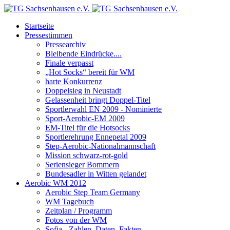
Startseite
Pressestimmen
Pressearchiv
Bleibende Eindrücke....
Finale verpasst
„Hot Socks“ bereit für WM
harte Konkurrenz
Doppelsieg in Neustadt
Gelassenheit bringt Doppel-Titel
Sportlerwahl EN 2009 - Nominierte
Sport-Aerobic-EM 2009
EM-Titel für die Hotsocks
Sportlerehrung Ennepetal 2009
Step-Aerobic-Nationalmannschaft
Mission schwarz-rot-gold
Seriensieger Bommern
Bundesadler in Witten gelandet
Aerobic WM 2012
Aerobic Step Team Germany
WM Tagebuch
Zeitplan / Programm
Fotos von der WM
Sofia - Zahlen, Daten, Fakten