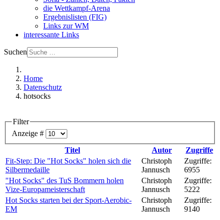
die Wettkampf-Arena
Ergebnislisten (FIG)
Links zur WM
interessante Links
Suchen
Home
Datenschutz
hotsocks
Filter
Anzeige #
Titel
Autor
Zugriffe
Fit-Step: Die "Hot Socks" holen sich die
Christoph
Zugriffe:
Silbermedaille
Jannusch
6955
"Hot Socks" des TuS Bommern holen
Christoph
Zugriffe:
Vize-Europameisterschaft
Jannusch
5222
Hot Socks starten bei der Sport-Aerobic-
Christoph
Zugriffe:
EM
Jannusch
9140