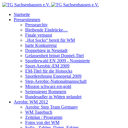
Startseite
Pressestimmen
Pressearchiv
Bleibende Eindrücke....
Finale verpasst
„Hot Socks“ bereit für WM
harte Konkurrenz
Doppelsieg in Neustadt
Gelassenheit bringt Doppel-Titel
Sportlerwahl EN 2009 - Nominierte
Sport-Aerobic-EM 2009
EM-Titel für die Hotsocks
Sportlerehrung Ennepetal 2009
Step-Aerobic-Nationalmannschaft
Mission schwarz-rot-gold
Seriensieger Bommern
Bundesadler in Witten gelandet
Aerobic WM 2012
Aerobic Step Team Germany
WM Tagebuch
Zeitplan / Programm
Fotos von der WM
Sofia - Zahlen, Daten, Fakten