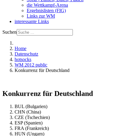
die Wettkampf-Arena
Ergebnislisten (FIG)
Links zur WM
interessante Links
Suchen
Home
Datenschutz
hotsocks
WM 2012 public
Konkurrenz für Deutschland
Konkurrenz für Deutschland
BUL (Bulgarien)
CHN (China)
CZE (Tschechien)
ESP (Spanien)
FRA (Frankreich)
HUN (Ungarn)