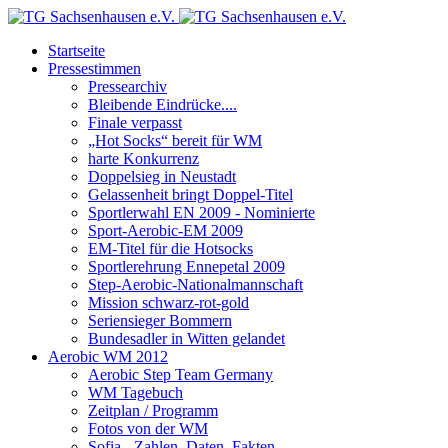
Startseite
Pressestimmen
Pressearchiv
Bleibende Eindrücke....
Finale verpasst
„Hot Socks“ bereit für WM
harte Konkurrenz
Doppelsieg in Neustadt
Gelassenheit bringt Doppel-Titel
Sportlerwahl EN 2009 - Nominierte
Sport-Aerobic-EM 2009
EM-Titel für die Hotsocks
Sportlerehrung Ennepetal 2009
Step-Aerobic-Nationalmannschaft
Mission schwarz-rot-gold
Seriensieger Bommern
Bundesadler in Witten gelandet
Aerobic WM 2012
Aerobic Step Team Germany
WM Tagebuch
Zeitplan / Programm
Fotos von der WM
Sofia - Zahlen, Daten, Fakten