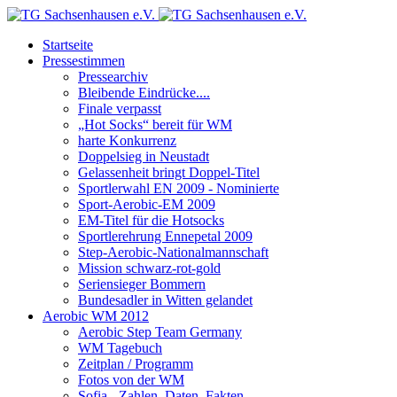
Startseite
Pressestimmen
Pressearchiv
Bleibende Eindrücke....
Finale verpasst
„Hot Socks“ bereit für WM
harte Konkurrenz
Doppelsieg in Neustadt
Gelassenheit bringt Doppel-Titel
Sportlerwahl EN 2009 - Nominierte
Sport-Aerobic-EM 2009
EM-Titel für die Hotsocks
Sportlerehrung Ennepetal 2009
Step-Aerobic-Nationalmannschaft
Mission schwarz-rot-gold
Seriensieger Bommern
Bundesadler in Witten gelandet
Aerobic WM 2012
Aerobic Step Team Germany
WM Tagebuch
Zeitplan / Programm
Fotos von der WM
Sofia - Zahlen, Daten, Fakten