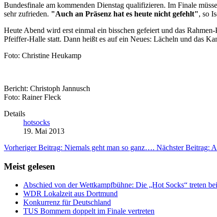
Bundesfinale am kommenden Dienstag qualifizieren. Im Finale müssen
sehr zufrieden.
"Auch an Präsenz hat es heute nicht gefehlt"
, so I
Heute Abend wird erst einmal ein bisschen gefeiert und das Rahmen
Pfeiffer-Halle statt. Dann heißt es auf ein Neues: Lächeln und das Ka
Foto: Christine Heukamp
Bericht: Christoph Jannusch
Foto: Rainer Fleck
Details
hotsocks
19. Mai 2013
Vorheriger Beitrag: Niemals geht man so ganz….
Nächster Beitrag: 
Meist gelesen
Abschied von der Wettkampfbühne: Die „Hot Socks“ treten bei
WDR Lokalzeit aus Dortmund
Konkurrenz für Deutschland
TUS Bommern doppelt im Finale vertreten