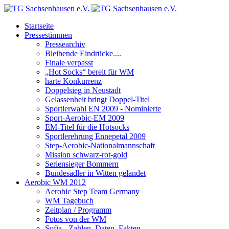
Startseite
Pressestimmen
Pressearchiv
Bleibende Eindrücke....
Finale verpasst
„Hot Socks“ bereit für WM
harte Konkurrenz
Doppelsieg in Neustadt
Gelassenheit bringt Doppel-Titel
Sportlerwahl EN 2009 - Nominierte
Sport-Aerobic-EM 2009
EM-Titel für die Hotsocks
Sportlerehrung Ennepetal 2009
Step-Aerobic-Nationalmannschaft
Mission schwarz-rot-gold
Seriensieger Bommern
Bundesadler in Witten gelandet
Aerobic WM 2012
Aerobic Step Team Germany
WM Tagebuch
Zeitplan / Programm
Fotos von der WM
Sofia - Zahlen, Daten, Fakten