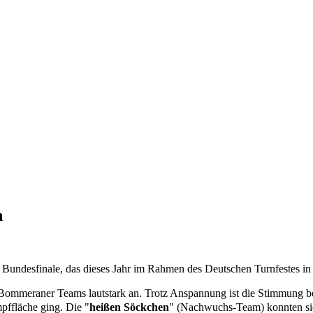
n
desfinale, das dieses Jahr im Rahmen des Deutschen Turnfestes in He
 Bommeraner Teams lautstark an. Trotz Anspannung ist die Stimmung
be
mpffläche ging.
Die "
heißen Söckchen
" (Nachwuchs-Team) konnten si